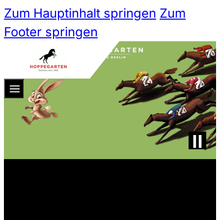
Zum Hauptinhalt springen
Zum
Footer springen
Zum 
Ticketshop
Ticketkategorien