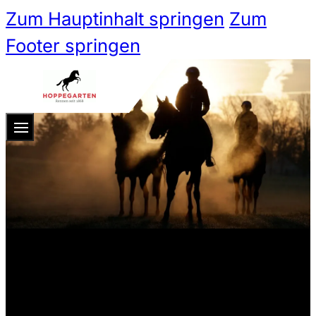
Zum Hauptinhalt springen
Zum
Footer springen
Zum 
Ticketshop
Ticketkategorien