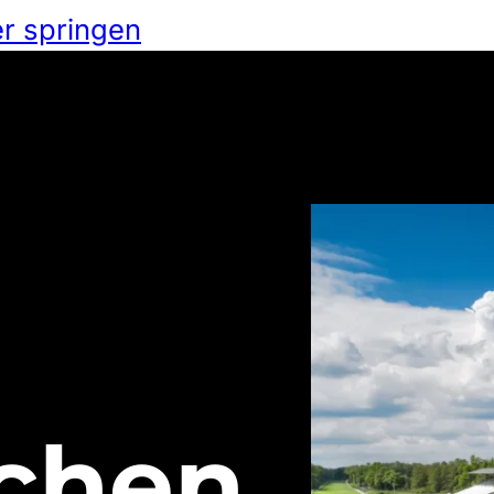
r springen
ächen