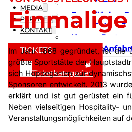
Besuch
Historie
Wetten
Bahnre
MEDIA
Einmalige 
International
Eventflächen
D
R
PARTNER
Rennen
anfragen
News
Galerie
Trainin
Komm
Pr
KONTAKT
Unsere Partner
werden
Kontakt
Renn-K
Anfahr
TICKETS
Im Jahr 1868 gegründet, ist die
größte Sportstätte der Hauptstadtr
Zum Ticketshop
Ticketkategorien
sich Hoppegarten zur dynamischs
Sponsoren entwickelt. 2013 wurde
erklärt und ist gut gerüstet ein
Neben vielseitigen Hospitality-
Veranstaltungsmöglichkeiten auf