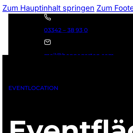
Zum Hauptinhalt springen
Zum Foote
03342 – 38 93 0
mail@hoppegarten.com
NEWSLETTER
Suchen
EVENTLOCATION
Eventfl