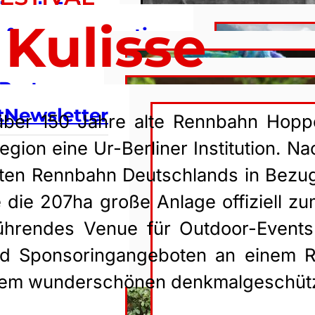
korde
Racing
Jobs
Kulisse
ie großen
eferenzen
Location
gszentrale
ende Events
esse
Tierwohl
Partner
lub
t
Newsletter
 über 150 Jahre alte Rennbahn Hoppe
egion eine Ur-Berliner Institution. N
ten Rennbahn Deutschlands in Bezug
 die 207ha große Anlage offiziell z
 führendes Venue für Outdoor-Event
 und Sponsoringangeboten an einem 
 dem wunderschönen denkmalgeschüt