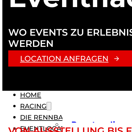
WO EVENTS ZU ERLEBNI
WERDEN
LOCATION ANFRAGEN
HOME
RACING
DIE RENNBAHN
Renntage
Ihr
EVENTLOCATION
VON AUSSTELLUNG BIS F