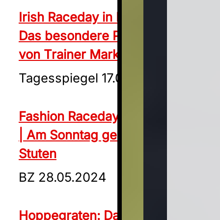
Irish Raceday in Hoppegarten:
Das besondere Pferdequartett
von Trainer Marko Megsner
Tagesspiegel 17.05.2024
Fashion Raceday in Hoppegarten
| Am Sonntag geht’s um Stil und
Stuten
BZ 28.05.2024
Hoppegraten: Das Duell der