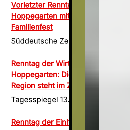
Vorletzter Renntag in
Hoppegarten mit großem
Familienfest
Süddeutsche Zeitung 12.09.2024
Renntag der Wirtschaft in
Hoppegarten: Die Pferdesport-
Region steht im Zentrum
Tagesspiegel 13.09.2024
Renntag der Einheit im