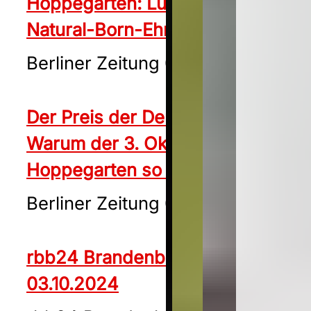
Hoppegarten: Lutz Mäder ist der
Natural-Born-Ehrengast
Berliner Zeitung 02.10.2024
Der Preis der Deutschen Einheit:
Warum der 3. Oktober in
Hoppegarten so wichtig ist
Berliner Zeitung 02.10.2024
rbb24 Brandenburg aktuell
03.10.2024