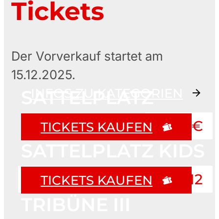
Tickets
Der Vorverkauf startet am
15.12.2025.
INFOS ZU KATEGORIEN
SATTELPLATZ
ab 11 €
TICKETS KAUFEN
SATTELPLATZ KIDS
Kostenfrei bis einschl. 12
TICKETS KAUFEN
TRIBÜNE III