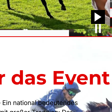
r das Event
 Ein national bedeutendes