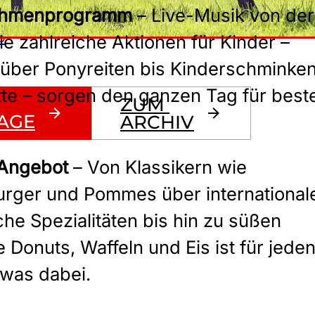
Rahmenprogramm
– Live-Musik von der
6
e zahlreiche Aktionen für Kinder –
über Ponyreiten bis Kinderschminke
te – sorgen den ganzen Tag für best
ZUM 
AGE
ARCHIV
 Angebot
– Von Klassikern wie
urger und Pommes über international
he Spezialitäten bis hin zu süßen
 Donuts, Waffeln und Eis ist für jede
was dabei.