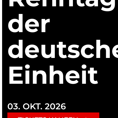
der
deutsch
Einheit
HOME
RACING
DIE RENNBAHN
03. OKT. 2026
Renntage
Ihr
EVENTLOCATION