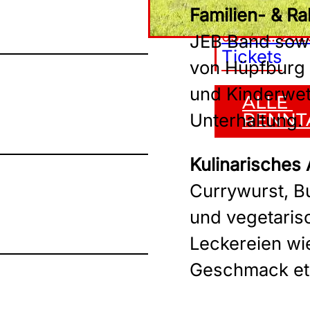
Einheit
Familien- & 
03. Okt. 202
JEB Band sowi
Tickets
von Hüpfburg 
und Kinderwet
ALLE 
RENNT
Unterhaltung.
Kulinarisches
Currywurst, B
und vegetarisc
Leckereien wie
Geschmack et