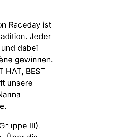
on Raceday ist
adition. Jeder
 und dabei
vène gewinnen.
ST HAT, BEST
ft unsere
 Nanna
e.
Gruppe III).