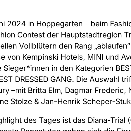
ni 2024 in Hoppegarten – beim Fashi
hion Contest der Hauptstadtregion Tr
llen Vollblütern den Rang „ablaufen“
ise von Kempinski Hotels, MINI und A
e Sieger*innen in den Kategorien BE
ST DRESSED GANG. Die Auswahl trif
ury –mit Britta Elm, Dagmar Frederic,
ine Stolze & Jan-Henrik Scheper-Stuk
hlight des Tages ist das Diana-Trial (