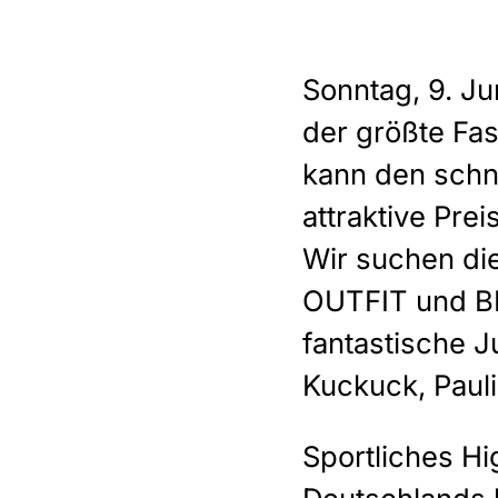
Sonntag, 9. Ju
der größte Fas
kann den schne
attraktive Pre
Wir suchen di
OUTFIT und BE
fantastische J
Kuckuck, Paul
Sportliches Hig