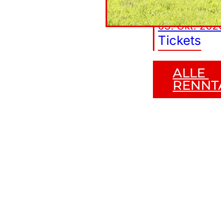
Einheit
03. Okt. 202
Tickets
ALLE 
RENNT