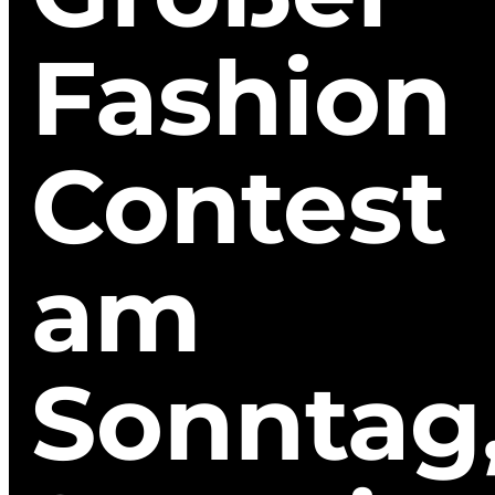
Fashion
Contest
am
HOME
Sonntag
RACING
DIE RENNBAHN
Renntage
Ihr
EVENTLOCATION