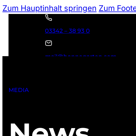
Zum Hauptinhalt springen
Zum Foote
03342 – 38 93 0
mail@hoppegarten.com
NEWSLETTER
Suchen
MEDIA
News