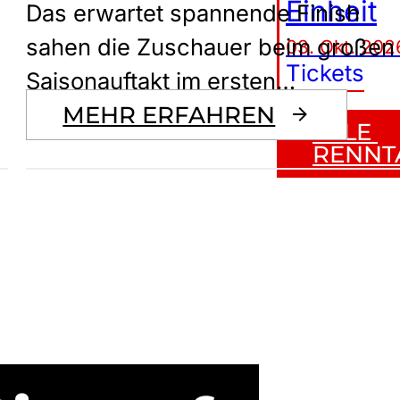
Einheit
Das erwartet spannende Finish
sahen die Zuschauer beim großen
03. Okt. 202
Tickets
Saisonauftakt im ersten…
MEHR ERFAHREN
ALLE 
RENNT