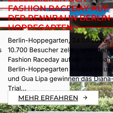
FASHION RACEDAY AUF
DER RENNBAHN BERLIN
HOPPEGARTEN
Berlin-Hoppegarten, 24.05.2026
s
10.700 Besucher zelebrieren den
Fashion Raceday auf der Rennbah
Berlin-Hoppegarten Andrea Ricup
und Gua Lipa gewinnen das Diana
Trial…
MEHR ERFAHREN