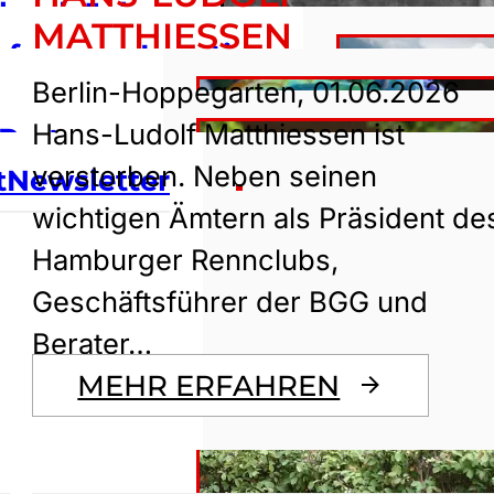
korde
Racing
Jobs
MATTHIESSEN
ie großen
eferenzen
Location
Berlin-Hoppegarten, 01.06.2026
gszentrale
ende Events
esse
Tierwohl
Hans-Ludolf Matthiessen ist
Partner
verstorben. Neben seinen
lub
t
Newsletter
wichtigen Ämtern als Präsident de
Hamburger Rennclubs,
Geschäftsführer der BGG und
Berater…
MEHR ERFAHREN