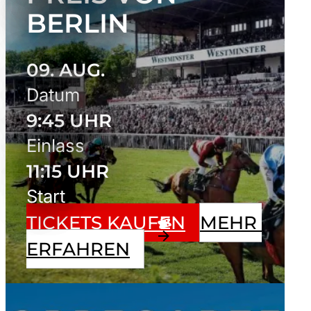
ERLIN
09. AUG.
Datum
9:45 UHR
Einlass
11:15 UHR
Start
TICKETS KAUFEN
MEHR 
ERFAHREN