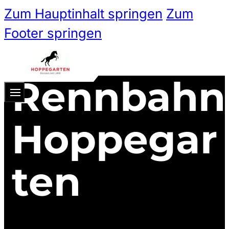
Zum Hauptinhalt springen
Zum
Footer springen
Rennbahn
Zum 
Ticketshop
Hoppegar
Ticketkategorien
ten