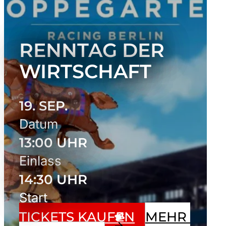
RENNTAG DER
WIRTSCHAFT
19. SEP.
Datum
13:00 UHR
Einlass
14:30 UHR
Start
TICKETS KAUFEN
MEHR 