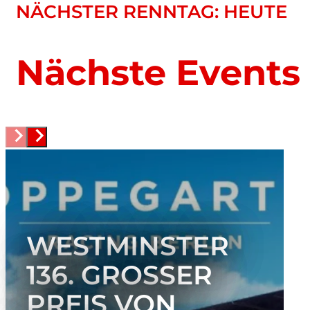
NÄCHSTER RENNTAG: HEUTE
Nächste Events
WESTMINSTER
136. GROSSER P
REIS VON B