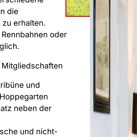
Einheit
in die
03. Okt. 202
 zu erhalten.
Tickets
, Rennbahnen oder
ALLE 
glich.
RENNT
 Mitgliedschaften
ribüne und
n Hoppegarten
latz neben der
ische und nicht-