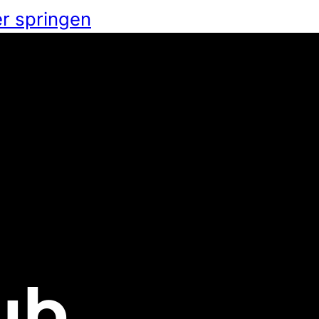
r springen
ub