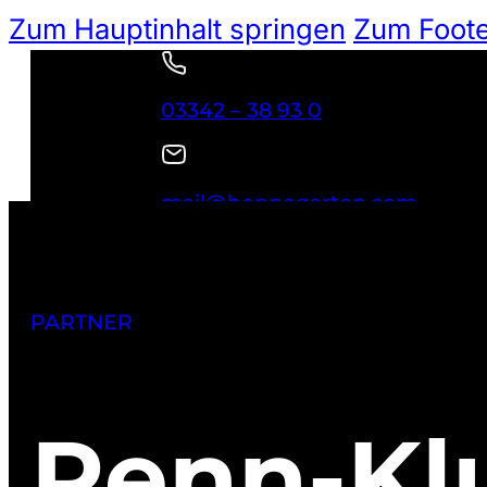
Zum Hauptinhalt springen
Zum Foote
03342 – 38 93 0
mail@hoppegarten.com
NEWSLETTER
Suchen
PARTNER
Renn-Kl