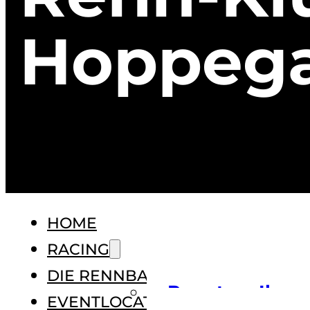
Hoppega
HOME
RACING
DIE RENNBAHN
Renntage
Ihr
EVENTLOCATION