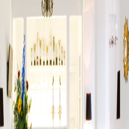
6
ZUM 
AGE
ARCHIV