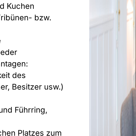
nd Kuchen
Tribünen- bzw.
e
ieder
nntagen:
eit des
er, Besitzer usw.)
nd Führring,
chen Platzes zum