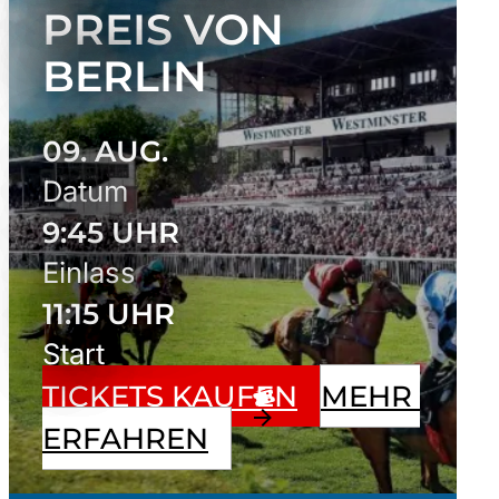
REIS VON B
ERLIN
09. AUG.
Datum
9:45 UHR
Einlass
11:15 UHR
Start
TICKETS KAUFEN
MEHR 
ERFAHREN