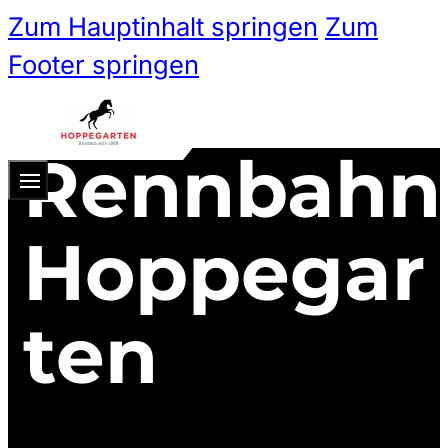
Zum Hauptinhalt springen
Zum
Footer springen
Rennbahn
Zum 
Ticketshop
Hoppegar
Ticketkategorien
ten