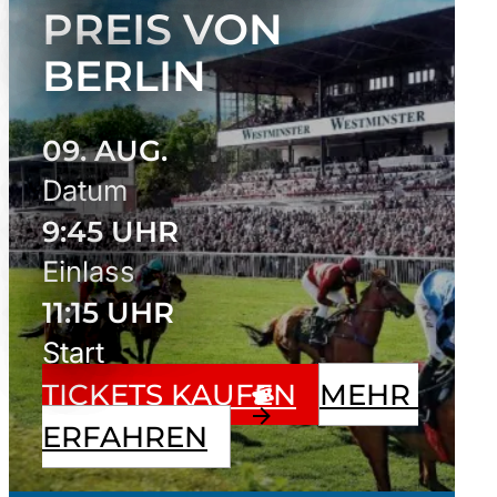
REIS VON B
ERLIN
09. AUG.
Datum
9:45 UHR
Einlass
11:15 UHR
Start
TICKETS KAUFEN
MEHR 
ERFAHREN