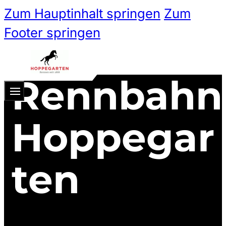
Zum Hauptinhalt springen
Zum
Footer springen
Rennbahn
Zum 
Ticketshop
Hoppegar
Ticketkategorien
ten