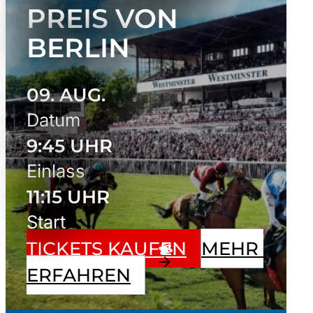
REIS VON B
ERLIN
09. AUG.
Datum
9:45 UHR
Einlass
11:15 UHR
Start
TICKETS KAUFEN
MEHR 
ERFAHREN