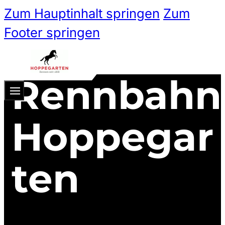
Zum Hauptinhalt springen
Zum
Footer springen
Rennbahn
Zum 
Ticketshop
Hoppegar
Ticketkategorien
ten