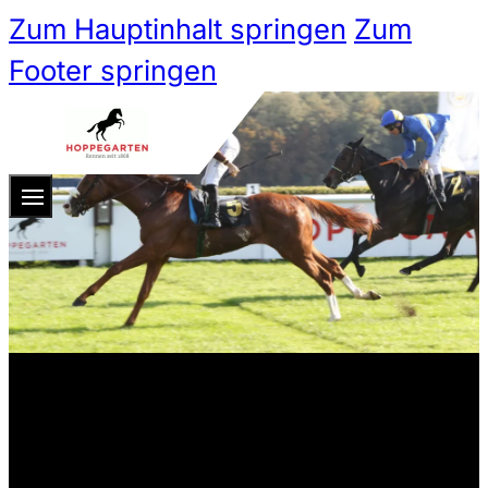
Zum Hauptinhalt springen
Zum
Footer springen
Zum 
Ticketshop
Ticketkategorien