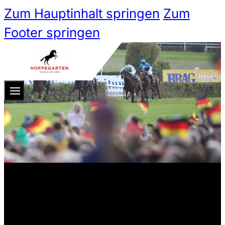
Zum Hauptinhalt springen
Zum
Footer springen
Zum 
Ticketshop
Ticketkategorien