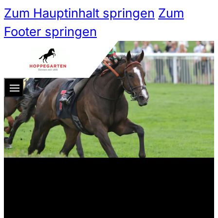
Zum Hauptinhalt springen
Zum
Footer springen
Zum 
Ticketshop
Ticketkategorien