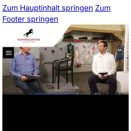
Zum Hauptinhalt springen
Zum
Footer springen
Zum 
Ticketshop
Ticketkategorien