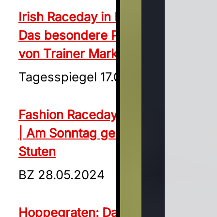
Irish Raceday in Hoppegarten:
Das besondere Pferdequartett
von Trainer Marko Megsner
Tagesspiegel 17.05.2024
Fashion Raceday in Hoppegarten
| Am Sonntag geht’s um Stil und
Stuten
BZ 28.05.2024
Hoppegraten: Das Duell der