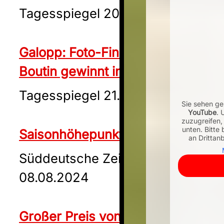
Tagesspiegel 20.07.2024
Galopp: Foto-Finish: Franzose
Boutin gewinnt in Hoppegarten
Tagesspiegel 21.07.2024
Sie sehen gerade ein
Sie sehen gerade ei
Sie sehen ge
YouTube
YouTube
YouTube
. Um auf d
. Um auf 
. 
zuzugreifen, klicken 
zuzugreifen, klicken
zuzugreifen, 
unten. Bitte beachte
unten. Bitte beacht
unten. Bitte
Saisonhöhepunkt in Hoppegarten
an Drittanbieter 
an Drittanbieter
an Drittan
Mehr Inf
Mehr I
Süddeutsche Zeitung
Inhalt 
Inhalt
08.08.2024
Großer Preis von Berlin: Die