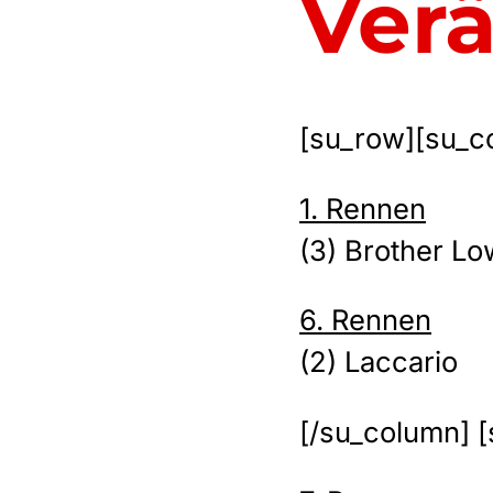
Ver
[su_row][su_co
1. Rennen
(3) Brother L
6. Rennen
(2) Laccario
[/su_column] [