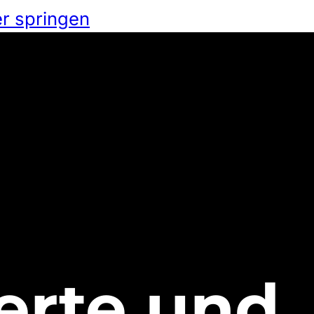
r springen
rte und