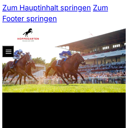
Zum Hauptinhalt springen
Zum
Footer springen
Zum 
Ticketshop
Ticketkategorien